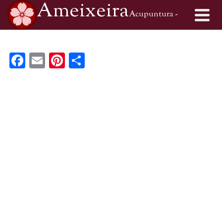
Ameixeira
Acupuntura -
Medicina Tradicional Chinesa
Facebook
Email
Pinterest
Share