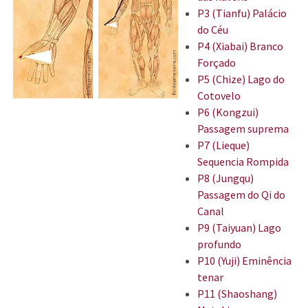
P3 (Tianfu) Palácio
do Céu
P4 (Xiabai) Branco
Forçado
P5 (Chize) Lago do
Cotovelo
P6 (Kongzui)
Passagem suprema
P7 (Lieque)
Sequencia Rompida
P8 (Jungqu)
Passagem do Qi do
Canal
P9 (Taiyuan) Lago
profundo
P10 (Yuji) Eminência
tenar
P11 (Shaoshang)