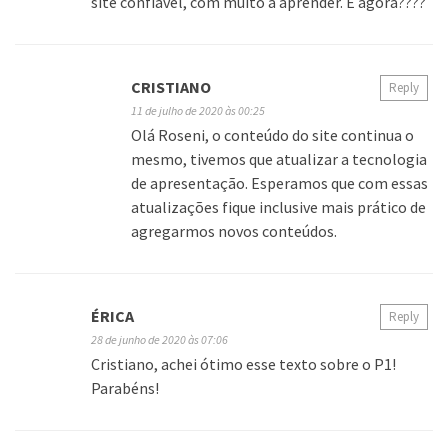
site confiável, com muito a aprender. E agora????
CRISTIANO
Reply
11 de julho de 2020 às 00:25
Olá Roseni, o conteúdo do site continua o
mesmo, tivemos que atualizar a tecnologia
de apresentação. Esperamos que com essas
atualizações fique inclusive mais prático de
agregarmos novos conteúdos.
ÉRICA
Reply
28 de junho de 2020 às 07:06
Cristiano, achei ótimo esse texto sobre o P1!
Parabéns!