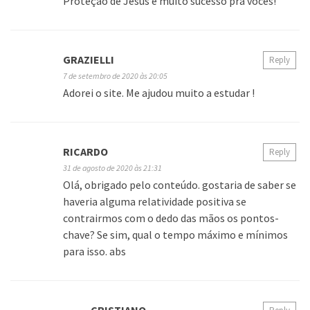
Proteção de Jesus e muito sucesso pra vocês!
GRAZIELLI
Reply
7 de setembro de 2020 às 20:05
Adorei o site. Me ajudou muito a estudar !
RICARDO
Reply
31 de agosto de 2020 às 21:31
Olá, obrigado pelo conteúdo. gostaria de saber se
haveria alguma relatividade positiva se
contrairmos com o dedo das mãos os pontos-
chave? Se sim, qual o tempo máximo e mínimos
para isso. abs