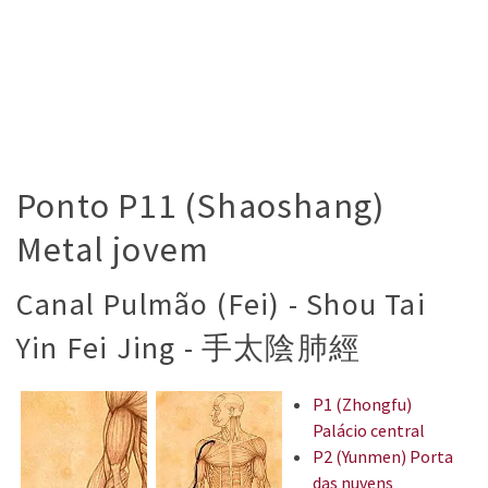
Ponto P11 (Shaoshang)
Metal jovem
Canal Pulmão (Fei) - Shou Tai
Yin Fei Jing - 手太陰肺經
P1 (Zhongfu)
Palácio central
P2 (Yunmen) Porta
das nuvens