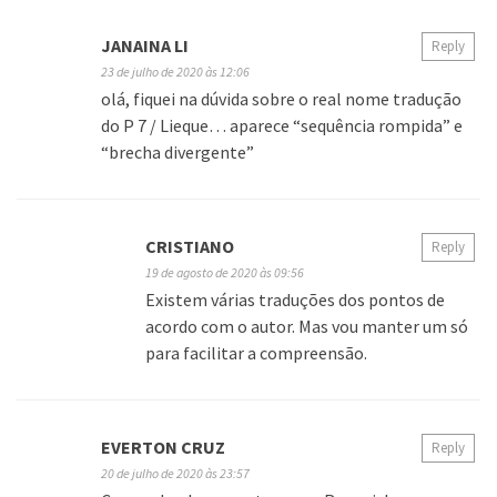
JANAINA LI
Reply
23 de julho de 2020 às 12:06
olá, fiquei na dúvida sobre o real nome tradução
do P 7 / Lieque… aparece “sequência rompida” e
“brecha divergente”
CRISTIANO
Reply
19 de agosto de 2020 às 09:56
Existem várias traduções dos pontos de
acordo com o autor. Mas vou manter um só
para facilitar a compreensão.
EVERTON CRUZ
Reply
20 de julho de 2020 às 23:57