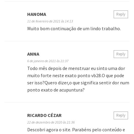
HANOMA
Reply
11 de fevereiro de 2021 às 14:13
Muito bom continuação de um lindo trabalho.
ANNA
Reply
6 de janeiro de 2021 às 21:37
Todo mês depois de menstruar eu sinto uma dor
muito forte neste exato ponto vb28.O que pode
ser isso?Quero dizer,o que significa sentir dor num
ponto exato de acupuntura?
RICARDO CÉZAR
Reply
22 de dezembro de 2020 às 21:36
Descobri agora o site. Parabéns pelo conteúdo e