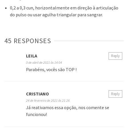
0,2 a 0,3 cun, horizontalmente em direção à articulação
do pulso ou usar agulha triangular para sangrar.
45 RESPONSES
LEILA
Reply
3 de abril de 2021 às 14:04
Parabéns, vocês são TOP !
CRISTIANO
Reply
24 de fevereiro de 2021 às 21:26
Já reativamos essa opção, nos comente se
funcionou!