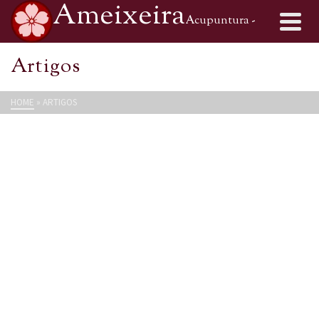
Ameixeira
Acupuntura -
Medicina Tradicional Chinesa
Artigos
HOME
»
ARTIGOS