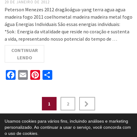
20 DE JANEIRO DE 2012
Peterson Menezes 2012 dragãoágua-yang terra agua agua
madeira fogo 2011 coelhometal madeira madeira metal fogo
água Energias Individuais São essas energias individuais:
*Sok : Energia da vitalidade que reside no coração e sustenta
a vida, representando nosso potencial do tempo de …
CONTINUAR
LENDO
Facebook
Email
Pinterest
Share
Paginação
1
2
de
Usamos cookies para vários fins, incluindo análises e marketing
posts
personalizado. Ao continuar a usar o serviço, você concorda com
o uso de cookies.