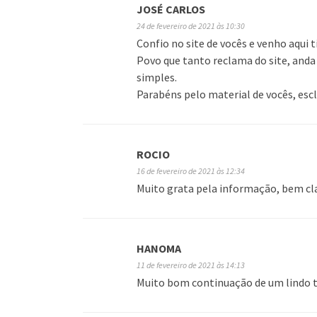
JOSÉ CARLOS
24 de fevereiro de 2021 às 10:30
Confio no site de vocês e venho aqui t
Povo que tanto reclama do site, anda
simples.
Parabéns pelo material de vocês, esc
ROCIO
16 de fevereiro de 2021 às 12:34
Muito grata pela informação, bem cla
HANOMA
11 de fevereiro de 2021 às 14:13
Muito bom continuação de um lindo t