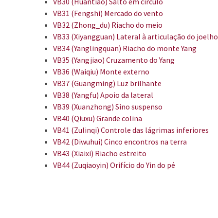
VB30 (Huantiao) Salto em círculo
VB31 (Fengshi) Mercado do vento
VB32 (Zhong_du) Riacho do meio
VB33 (Xiyangguan) Lateral à articulação do joelho
VB34 (Yanglingquan) Riacho do monte Yang
VB35 (Yangjiao) Cruzamento do Yang
VB36 (Waiqiu) Monte externo
VB37 (Guangming) Luz brilhante
VB38 (Yangfu) Apoio da lateral
VB39 (Xuanzhong) Sino suspenso
VB40 (Qiuxu) Grande colina
VB41 (Zulinqi) Controle das lágrimas inferiores
VB42 (Diwuhui) Cinco encontros na terra
VB43 (Xiaixi) Riacho estreito
VB44 (Zuqiaoyin) Orifício do Yin do pé