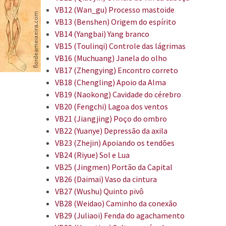
VB12 (Wan_gu) Processo mastoide
VB13 (Benshen) Origem do espírito
VB14 (Yangbai) Yang branco
VB15 (Toulinqi) Controle das lágrimas
VB16 (Muchuang) Janela do olho
VB17 (Zhengying) Encontro correto
VB18 (Chengling) Apoio da Alma
VB19 (Naokong) Cavidade do cérebro
VB20 (Fengchi) Lagoa dos ventos
VB21 (Jiangjing) Poço do ombro
VB22 (Yuanye) Depressão da axila
VB23 (Zhejin) Apoiando os tendões
VB24 (Riyue) Sol e Lua
VB25 (Jingmen) Portão da Capital
VB26 (Daimai) Vaso da cintura
VB27 (Wushu) Quinto pivô
VB28 (Weidao) Caminho da conexão
VB29 (Juliaoi) Fenda do agachamento