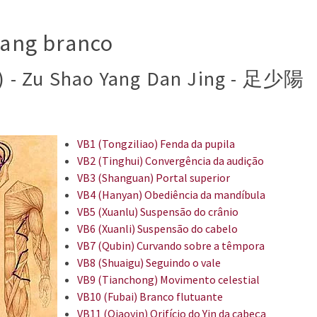
Yang branco
an) - Zu Shao Yang Dan Jing - 足少陽
VB1 (Tongziliao) Fenda da pupila
VB2 (Tinghui) Convergência da audição
VB3 (Shanguan) Portal superior
VB4 (Hanyan) Obediência da mandíbula
VB5 (Xuanlu) Suspensão do crânio
VB6 (Xuanli) Suspensão do cabelo
VB7 (Qubin) Curvando sobre a têmpora
VB8 (Shuaigu) Seguindo o vale
VB9 (Tianchong) Movimento celestial
VB10 (Fubai) Branco flutuante
VB11 (Qiaoyin) Orifício do Yin da cabeça