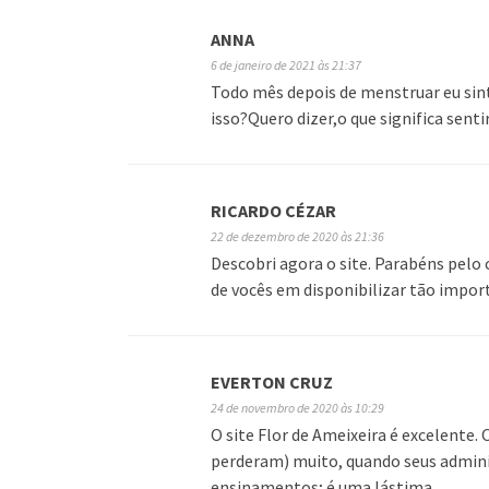
ANNA
6 de janeiro de 2021 às 21:37
Todo mês depois de menstruar eu sin
isso?Quero dizer,o que significa sen
RICARDO CÉZAR
22 de dezembro de 2020 às 21:36
Descobri agora o site. Parabéns pelo 
de vocês em disponibilizar tão import
EVERTON CRUZ
24 de novembro de 2020 às 10:29
O site Flor de Ameixeira é excelente.
perderam) muito, quando seus admini
ensinamentos; é uma lástima.