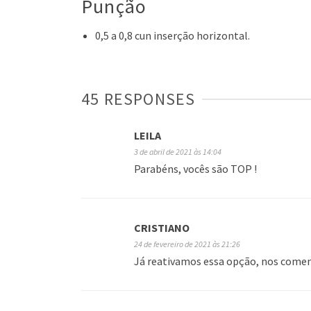
Punção
0,5 a 0,8 cun inserção horizontal.
45 RESPONSES
LEILA
3 de abril de 2021 às 14:04
Parabéns, vocês são TOP !
CRISTIANO
24 de fevereiro de 2021 às 21:26
Já reativamos essa opção, nos comen