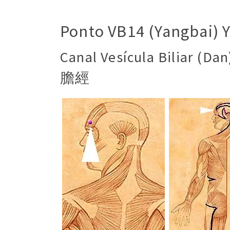
Ponto VB14 (Yangbai) 
Canal Vesícula Biliar (D
膽經