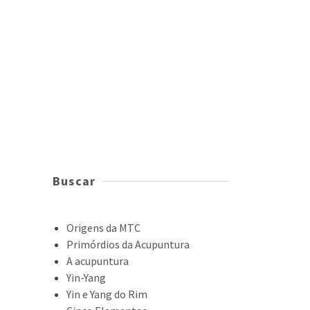
Buscar
Origens da MTC
Primórdios da Acupuntura
A acupuntura
Yin-Yang
Yin e Yang do Rim