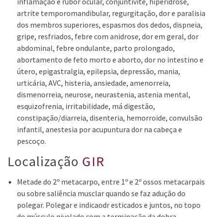
inflamação e rubor ocular, conjuntivite, hiperidrose,
artrite temporomandibular, regurgitação, dor e paralisia
dos membros superiores, espasmos dos dedos, dispneia,
gripe, resfriados, febre com anidrose, dor em geral, dor
abdominal, febre ondulante, parto prolongado,
abortamento de feto morto e aborto, dor no intestino e
útero, epigastralgia, epilepsia, depressão, mania,
urticária, AVC, histeria, ansiedade, amenorreia,
dismenorreia, neurose, neurastenia, astenia mental,
esquizofrenia, irritabilidade, má digestão,
constipação/diarreia, disenteria, hemorroide, convulsão
infantil, anestesia por acupuntura dor na cabeça e
pescoço.
Localização
GIR
Metade do 2º metacarpo, entre 1º e 2º ossos metacarpais
ou sobre saliência musclar quando se faz adução do
polegar. Polegar e indicaodr esticados e juntos, no topo
do músculo nivelado com a terminação da dobra