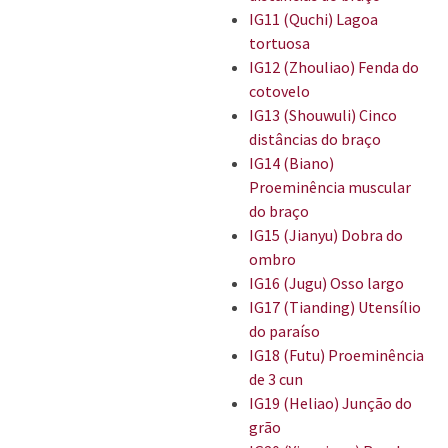
IG11 (Quchi) Lagoa
tortuosa
IG12 (Zhouliao) Fenda do
cotovelo
IG13 (Shouwuli) Cinco
distâncias do braço
IG14 (Biano)
Proeminência muscular
do braço
IG15 (Jianyu) Dobra do
ombro
IG16 (Jugu) Osso largo
IG17 (Tianding) Utensílio
do paraíso
IG18 (Futu) Proeminência
de 3 cun
IG19 (Heliao) Junção do
grão