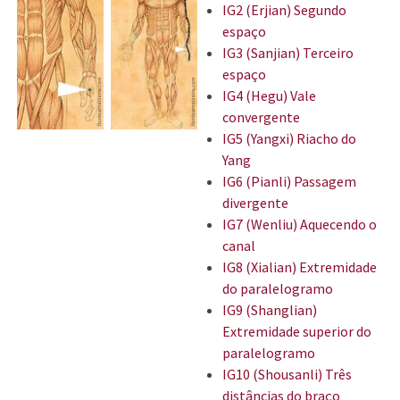
IG2 (Erjian) Segundo
espaço
IG3 (Sanjian) Terceiro
espaço
IG4 (Hegu) Vale
convergente
IG5 (Yangxi) Riacho do
Yang
IG6 (Pianli) Passagem
divergente
IG7 (Wenliu) Aquecendo o
canal
IG8 (Xialian) Extremidade
do paralelogramo
IG9 (Shanglian)
Extremidade superior do
paralelogramo
IG10 (Shousanli) Três
distâncias do braço