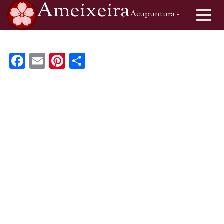
Ameixeira
Acupuntura -
Medicina Tradicional Chinesa
Facebook
Email
Pinterest
Share