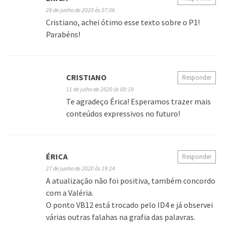
28 de junho de 2020 às 07:06
Cristiano, achei ótimo esse texto sobre o P1!
Parabéns!
CRISTIANO
Responder
11 de julho de 2020 às 00:19
Te agradeço Érica! Esperamos trazer mais
conteúdos expressivos no futuro!
ÉRICA
Responder
27 de junho de 2020 às 19:24
A atualização não foi positiva, também concordo
com a Valéria.
O ponto VB12 está trocado pelo ID4 e já observei
várias outras falahas na grafia das palavras.