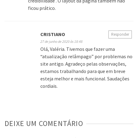
credibilidade . O layout da página também não
ficou prático.
CRISTIANO
Responder
27 de junho de 2020 às 18:48
Olá, Valéria. Tivemos que fazer uma
“atualização relâmpago” por problemas no
site antigo. Agradeço pelas observações,
estamos trabalhando para que em breve
esteja melhor e mais funcional. Saudações
cordiais.
DEIXE UM COMENTÁRIO