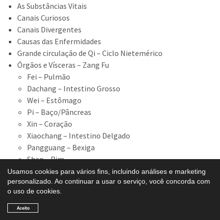
As Substâncias Vitais
Canais Curiosos
Canais Divergentes
Causas das Enfermidades
Grande circulação de Qi – Ciclo Nietemérico
Órgãos e Vísceras – Zang Fu
Fei – Pulmão
Dachang – Intestino Grosso
Wei – Estômago
Pi – Baço/Pâncreas
Xin – Coração
Xiaochang – Intestino Delgado
Pangguang – Bexiga
Shen – Rim
Gan – Fígado
Usamos cookies para vários fins, incluindo análises e marketing
personalizado. Ao continuar a usar o serviço, você concorda com
Dan – Vesícula Biliar
o uso de cookies.
Aceito