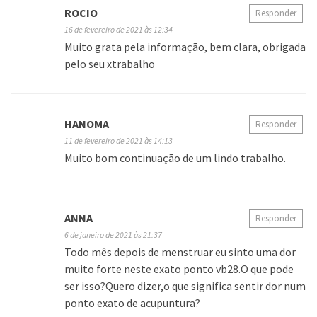
ROCIO
Responder
16 de fevereiro de 2021 às 12:34
Muito grata pela informação, bem clara, obrigada
pelo seu xtrabalho
HANOMA
Responder
11 de fevereiro de 2021 às 14:13
Muito bom continuação de um lindo trabalho.
ANNA
Responder
6 de janeiro de 2021 às 21:37
Todo mês depois de menstruar eu sinto uma dor
muito forte neste exato ponto vb28.O que pode
ser isso?Quero dizer,o que significa sentir dor num
ponto exato de acupuntura?