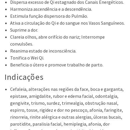
Dispersa excesso de Qi estagnado dos Canais Energéticos.
Harmoniza ascendência e a descendência.
Estimula função dispersora do Pulmão.
Ativa a circulação do Qi e do sangue nos Vasos Sanguíneos.
Suprime a dor.
Clareia olhos, abre orifício do nariz; Interrompe
convulsões.
Reanima estado de inconsciência.
Tonifica o Wei Qi.
Beneficia o útero e promove trabalho de parto.
Indicações
Cefaleia, alterações nas regiões da face, boca e garganta,
epistaxe, amigdalite, rubor e edema facial, odontalgia,
gengivite, trismo, surdez, trimealgia, obstrução nasal,
espirro, tosse, rigidez e dor no pescoço, afonia, faringite,
rinorreia, rinite alérgica e outras alergias, úlceras bucais,
parotidite, paralisia facial, hemiplegia, afonia, dor