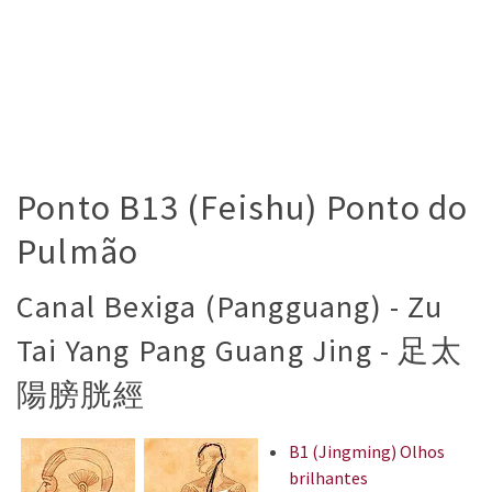
Ponto B13 (Feishu) Ponto do
Pulmão
Canal Bexiga (Pangguang) - Zu
Tai Yang Pang Guang Jing - 足太
陽膀胱經
B1 (Jingming) Olhos
brilhantes