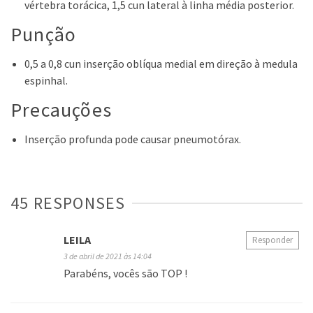
vértebra torácica, 1,5 cun lateral à linha média posterior.
Punção
0,5 a 0,8 cun inserção oblíqua medial em direção à medula
espinhal.
Precauções
Inserção profunda pode causar pneumotórax.
45 RESPONSES
LEILA
Responder
3 de abril de 2021 às 14:04
Parabéns, vocês são TOP !