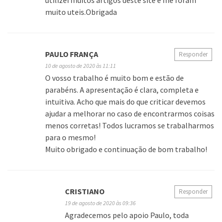
utilizei muitos artigos deste site e me foram
muito uteis.Obrigada
PAULO FRANÇA
Responder
10 de agosto de 2020 às 11:11
O vosso trabalho é muito bom e estão de
parabéns. A apresentação é clara, completa e
intuitiva. Acho que mais do que criticar devemos
ajudar a melhorar no caso de encontrarmos coisas
menos corretas! Todos lucramos se trabalharmos
para o mesmo!
Muito obrigado e continuação de bom trabalho!
CRISTIANO
Responder
19 de agosto de 2020 às 09:36
Agradecemos pelo apoio Paulo, toda