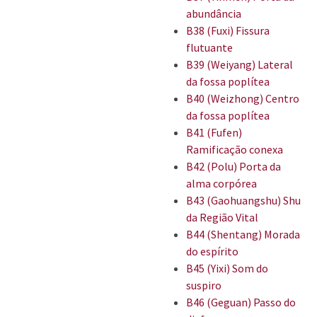
abundância
B38 (Fuxi) Fissura
flutuante
B39 (Weiyang) Lateral
da fossa poplítea
B40 (Weizhong) Centro
da fossa poplítea
B41 (Fufen)
Ramificação conexa
B42 (Polu) Porta da
alma corpórea
B43 (Gaohuangshu) Shu
da Região Vital
B44 (Shentang) Morada
do espírito
B45 (Yixi) Som do
suspiro
B46 (Geguan) Passo do