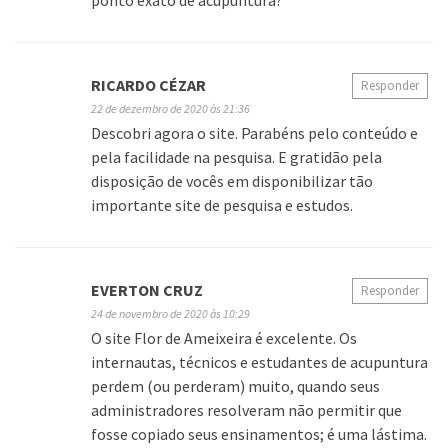
ponto exato de acupuntura?
RICARDO CÉZAR
Responder
22 de dezembro de 2020 às 21:36
Descobri agora o site. Parabéns pelo conteúdo e
pela facilidade na pesquisa. E gratidão pela
disposição de vocês em disponibilizar tão
importante site de pesquisa e estudos.
EVERTON CRUZ
Responder
24 de novembro de 2020 às 10:29
O site Flor de Ameixeira é excelente. Os
internautas, técnicos e estudantes de acupuntura
perdem (ou perderam) muito, quando seus
administradores resolveram não permitir que
fosse copiado seus ensinamentos; é uma lástima.