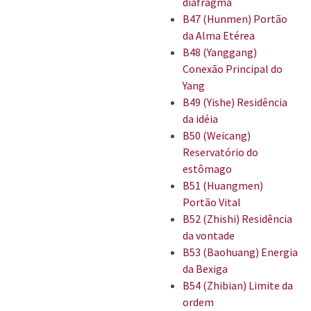
diafragma
B47 (Hunmen) Portão
da Alma Etérea
B48 (Yanggang)
Conexão Principal do
Yang
B49 (Yishe) Residência
da idéia
B50 (Weicang)
Reservatório do
estômago
B51 (Huangmen)
Portão Vital
B52 (Zhishi) Residência
da vontade
B53 (Baohuang) Energia
da Bexiga
B54 (Zhibian) Limite da
ordem