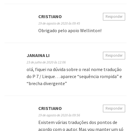
CRISTIANO
Responder
19 de agosto de 2020 às 09:45
Obrigado pelo apoio Wellinton!
JANAINA LI
Responder
23 de julho de 2020 às 12:06
olá, fiquei na dúvida sobre o real nome tradução
do P 7 / Lieque… aparece “sequência rompida” e
“brecha divergente”
CRISTIANO
Responder
19 de agosto de 2020 às 09:56
Existem várias traduções dos pontos de
acordo com o autor. Mas vou manter um só