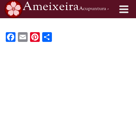
Ameixeira
Acupuntura -
Medicina Tradicional Chinesa
Facebook
Email
Pinterest
Share