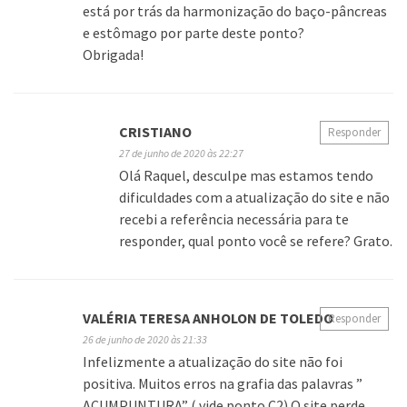
está por trás da harmonização do baço-pâncreas
e estômago por parte deste ponto?
Obrigada!
CRISTIANO
Responder
27 de junho de 2020 às 22:27
Olá Raquel, desculpe mas estamos tendo
dificuldades com a atualização do site e não
recebi a referência necessária para te
responder, qual ponto você se refere? Grato.
VALÉRIA TERESA ANHOLON DE TOLEDO
Responder
26 de junho de 2020 às 21:33
Infelizmente a atualização do site não foi
positiva. Muitos erros na grafia das palavras ”
ACUMPUNTURA” ( vide ponto C2) O site perde