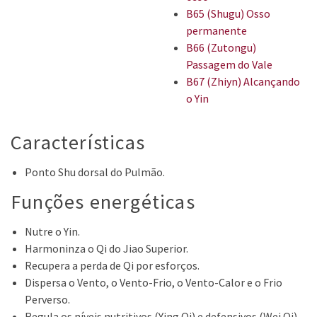
B65 (Shugu) Osso
permanente
B66 (Zutongu)
Passagem do Vale
B67 (Zhiyn) Alcançando
o Yin
Características
Ponto Shu dorsal do Pulmão.
Funções energéticas
Nutre o Yin.
Harmoninza o Qi do Jiao Superior.
Recupera a perda de Qi por esforços.
Dispersa o Vento, o Vento-Frio, o Vento-Calor e o Frio
Perverso.
Regula os níveis nutritivos (Ying Qi) e defensivos (Wei Qi).