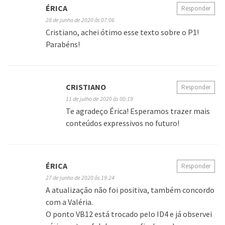
ÉRICA
Responder
28 de junho de 2020 às 07:06
Cristiano, achei ótimo esse texto sobre o P1!
Parabéns!
CRISTIANO
Responder
11 de julho de 2020 às 00:19
Te agradeço Érica! Esperamos trazer mais
conteúdos expressivos no futuro!
ÉRICA
Responder
27 de junho de 2020 às 19:24
A atualização não foi positiva, também concordo
com a Valéria.
O ponto VB12 está trocado pelo ID4 e já observei