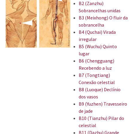
B2 (Zanzhu)
Sobrancelhas unidas
B3 (Meixhong) O fluir da
sobrancelha
B4 (Quchai) Virada
irregular
B5 (Wuchu) Quinto
lugar
B6 (Chengguang)
Recebendo a luz
B7 (Tongtiang)
Conexão celestial
B8 (Luoque) Declínio
dos vasos
B9 (Yuzhen) Travesseiro
de jade
B10 (Tianzhu) Pilar do
celestial
B11 (Dazhu) Grande