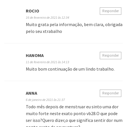
ROCIO
Responder
16 de fevereiro de 2021 às 12:34
Muito grata pela informação, bem clara, obrigada
pelo seu xtrabalho
HANOMA
Responder
11 de fevereiro de 2021 às 14:13
Muito bom continuação de um lindo trabalho.
ANNA
Responder
6 de janeiro de 2021 às 21:37
Todo mês depois de menstruar eu sinto uma dor
muito forte neste exato ponto vb28.O que pode
ser isso?Quero dizer,o que significa sentir dor num