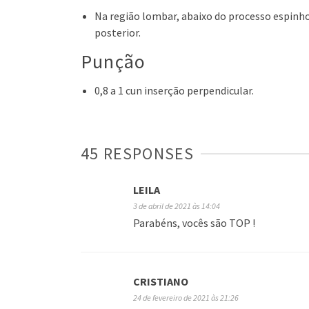
Na região lombar, abaixo do processo espinhos
posterior.
Punção
0,8 a 1 cun inserção perpendicular.
45 RESPONSES
LEILA
3 de abril de 2021 às 14:04
Parabéns, vocês são TOP !
CRISTIANO
24 de fevereiro de 2021 às 21:26