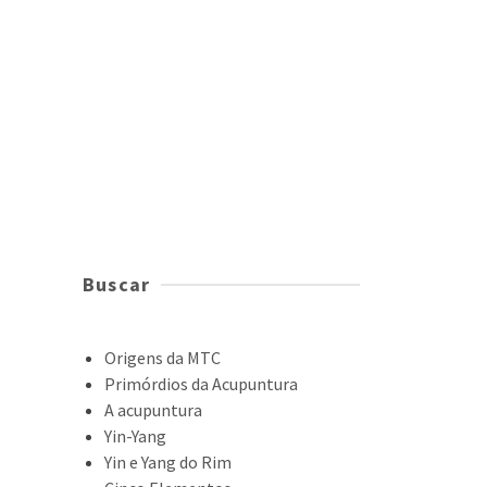
Buscar
Origens da MTC
Primórdios da Acupuntura
A acupuntura
Yin-Yang
Yin e Yang do Rim