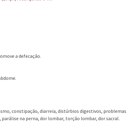
romove a defecação.
 abdome.
mo, constipação, diarreia, distúrbios digestivos, problemas
 parálise na perna, dor lombar, torção lombar, dor sacral.