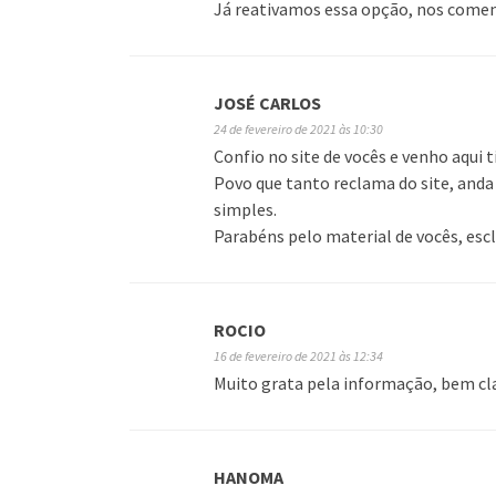
Já reativamos essa opção, nos comen
JOSÉ CARLOS
24 de fevereiro de 2021 às 10:30
Confio no site de vocês e venho aqui t
Povo que tanto reclama do site, anda
simples.
Parabéns pelo material de vocês, esc
ROCIO
16 de fevereiro de 2021 às 12:34
Muito grata pela informação, bem cla
HANOMA