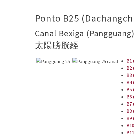
Ponto B25 (Dachangchu
Canal Bexiga (Pangguang)
太陽膀胱經
B1 
B2 
B3 
B4 
B5 
B6 
B7 
B8 
B9 
B10
B11