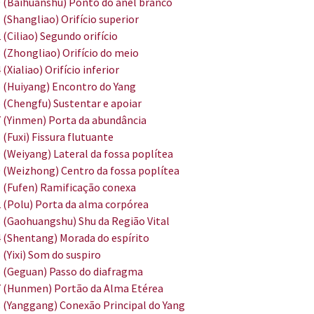
 (Baihuanshu) Ponto do anel branco
 (Shangliao) Orifício superior
 (Ciliao) Segundo orifício
 (Zhongliao) Orifício do meio
 (Xialiao) Orifício inferior
 (Huiyang) Encontro do Yang
 (Chengfu) Sustentar e apoiar
 (Yinmen) Porta da abundância
 (Fuxi) Fissura flutuante
 (Weiyang) Lateral da fossa poplítea
 (Weizhong) Centro da fossa poplítea
 (Fufen) Ramificação conexa
 (Polu) Porta da alma corpórea
 (Gaohuangshu) Shu da Região Vital
 (Shentang) Morada do espírito
 (Yixi) Som do suspiro
 (Geguan) Passo do diafragma
 (Hunmen) Portão da Alma Etérea
 (Yanggang) Conexão Principal do Yang